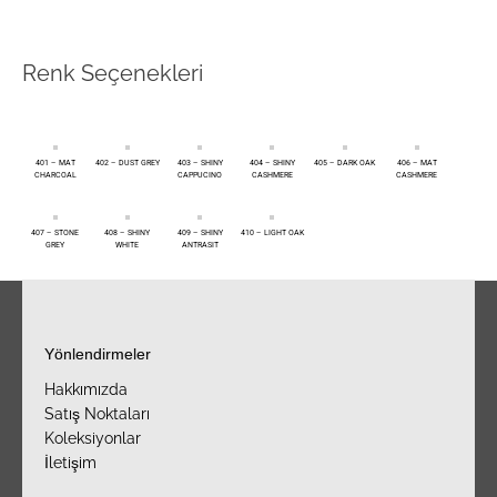
Renk Seçenekleri
401 – MAT
402 – DUST GREY
403 – SHINY
404 – SHINY
405 – DARK OAK
406 – MAT
CHARCOAL
CAPPUCINO
CASHMERE
CASHMERE
407 – STONE
408 – SHINY
409 – SHINY
410 – LIGHT OAK
GREY
WHITE
ANTRASIT
Yönlendirmeler
Hakkımızda
Satış Noktaları
Koleksiyonlar
İletişim