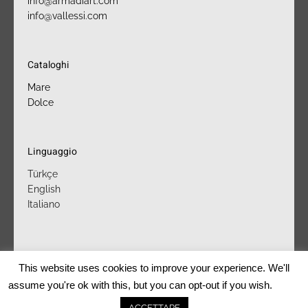
info@armadiart.com
info@vallessi.com
Cataloghi
Mare
Dolce
Linguaggio
Türkçe
English
Italiano
This website uses cookies to improve your experience. We'll
assume you're ok with this, but you can opt-out if you wish.
azienda
punti vendita
marchi
contatti
ACCETTARE