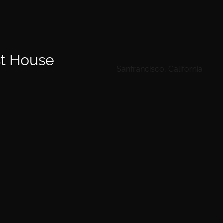
st House
Sanfrancisco, California