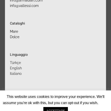
info@armadiart.com
info@vallessi.com
Cataloghi
Mare
Dolce
Linguaggio
Türkçe
English
Italiano
This website uses cookies to improve your experience. We'll
assume you're ok with this, but you can opt-out if you wish.
azienda
punti vendita
marchi
contatti
ACCETTARE