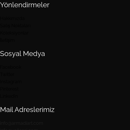
Yönlendirmeler
Hakkımızda
Satış Noktaları
Koleksiyonlar
İletişim
Sosyal Medya
Facebook
Twitter
Instagram
Pinterest
LinkedIn
Mail Adreslerimiz​
info@armadiart.com