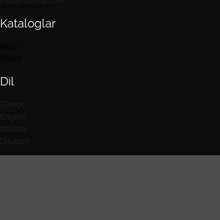
info@vallessi.com
Kataloglar
Mare
Dolce
Dil
Türkçe
English
Italiano
Deutsch